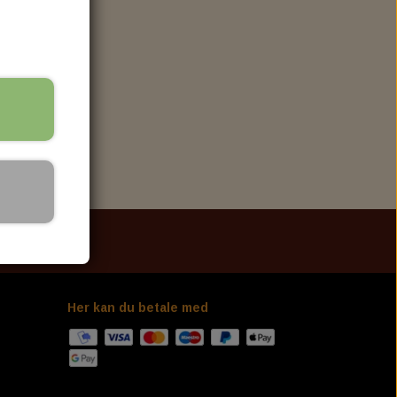
ELECTRIC & LIGHT
LED TURN SIGNAL
HEADLIGHT
TAILLIGHT
KELLERMANN I.LOAD-IL1 LOAD EQUALIZER
OR
SUSPENSION, SHOCK & FORK TUBE
FRONT SUSPENSION
REAR SUSPENSION
Her kan du betale med
L