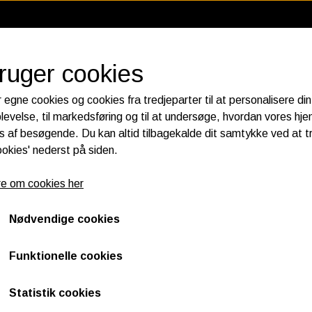
bruger cookies
 egne cookies og cookies fra tredjeparter til at personalisere din
levelse, til markedsføring og til at undersøge, hvordan vores h
 af besøgende. Du kan altid tilbagekalde dit samtykke ved at t
RIER
KATALOGER
HORNES GARAGE CUSTOMPART
ookies' nederst på siden.
 ELECTRICS
FILTER
SPECTR
e om cookies her
& INSPECTION COVERS
PLUGS
LUFT FILTER
OEM CLUTCH COVER GLOSS BLACK, 103
MOTOR 
LUG WIRE
OIL FILTER
GEAR OL
Nødvendige cookies
OEM CLUTCH COVER GLOS
K&N FILTER CARE SERVICE KIT
PRIMARY
1.525,00 DKK
CRANK­CASE BREATHER FILTERS
FORGAFF
Funktionelle cookies
Varenummer: 25700234
Statistik cookies
FITS. FXSB 103 SOFTAIL BREAKOUT 2013-2016