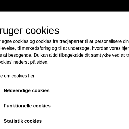
bruger cookies
 egne cookies og cookies fra tredjeparter til at personalisere din
levelse, til markedsføring og til at undersøge, hvordan vores h
 af besøgende. Du kan altid tilbagekalde dit samtykke ved at t
RIER
KATALOGER
HORNES GARAGE CUSTOMPART
ookies' nederst på siden.
 ELECTRICS
FILTER
SPECTR
e om cookies her
PLUGS
LUFT FILTER
MOTOR 
LUG WIRE
OIL FILTER
GEAR OL
Nødvendige cookies
K&N FILTER CARE SERVICE KIT
PRIMARY
CRANK­CASE BREATHER FILTERS
FORGAFF
Funktionelle cookies
Statistik cookies