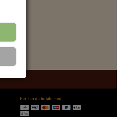
ELECTRIC & LIGHT
LED TURN SIGNAL
HEADLIGHT
TAILLIGHT
KELLERMANN I.LOAD-IL1 LOAD EQUALIZER
OR
SUSPENSION, SHOCK & FORK TUBE
FRONT SUSPENSION
REAR SUSPENSION
L
Her kan du betale med