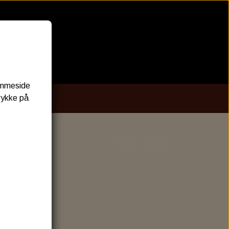
jemmeside
rykke på
S.STORE
O OIL
BRAKEFLUID
OLIE
SPECTRO DOT 4 , DOT 5
IE
 & TRANSMISSION
EL OLIE