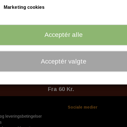
Marketing cookies
TYRES
CABLES
AD FRONT
AVON
GASKABLER
AD REAR
KOBLINGSKABLER
Acceptér alle
ASTER
KABELSÆT
OTOR
MCS
LIPER
Acceptér valgte
PARTS
RY & CLUTCH
HANDLEBAR - GRIP - MIRR
H
Fragt til pakkeshop
HANDLEBAR
Fra 60 Kr.
, CLUTCH & INSPECTION COVERS
GRIP
LEVERS
INTERNAL THROTTLE CONTRO
Sociale medier
INTERNAL CLUTCH CONTROL
og leveringsbetingelser
MIRRORS
s