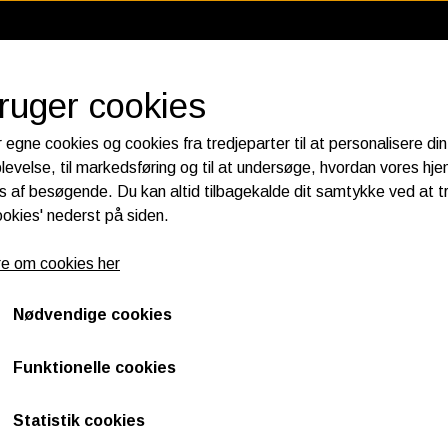
bruger cookies
 egne cookies og cookies fra tredjeparter til at personalisere din
levelse, til markedsføring og til at undersøge, hvordan vores h
 af besøgende. Du kan altid tilbagekalde dit samtykke ved at t
RIER
KATALOGER
HORNES GARAGE CUSTOMPART
ookies' nederst på siden.
 ELECTRICS
FILTER
SPECTR
e om cookies her
PLUGS
INE STANDS - 2000-2017 Twin Cam B
LUFT FILTER
MOTOR 
LUG WIRE
OIL FILTER
GEAR OL
Nødvendige cookies
ENGINE STANDS - 2000-201
K&N FILTER CARE SERVICE KIT
PRIMARY
540,00 DKK
CRANK­CASE BREATHER FILTERS
FORGAFF
Funktionelle cookies
Varenummer: Z739953
Statistik cookies
FITS 2000-2017 TWIN CAM B