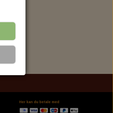
ELECTRIC & LIGHT
LED TURN SIGNAL
HEADLIGHT
TAILLIGHT
KELLERMANN I.LOAD-IL1 LOAD EQUALIZER
OR
SUSPENSION, SHOCK & FORK TUBE
FRONT SUSPENSION
REAR SUSPENSION
L
Her kan du betale med