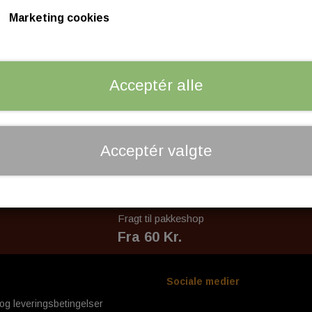
Marketing cookies
TYRES
CABLES
Tilføj til kurv
−
+
AD FRONT
AVON
GASKABLER
AD REAR
KOBLINGSKABLER
Acceptér alle
ASTER
KABELSÆT
OTOR
ALIPER
Acceptér valgte
 PARTS
RY & CLUTCH
HANDLEBAR - GRIP - MIRR
H
HANDLEBAR
Fragt til pakkeshop
, CLUTCH & INSPECTION COVERS
GRIP
Fra 60 Kr.
LEVERS
INTERNAL THROTTLE CONTRO
INTERNAL CLUTCH CONTROL
Sociale medier
MIRRORS
og leveringsbetingelser