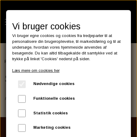
Vi bruger cookies
Vi bruger egne cookies og cookies fra tredjeparter til at
personalisere din brugeroplevelse, til markedsføring og til at
undersøge, hvordan vores hjemmeside anvendes af
besøgende. Du kan altid tilbagekalde dit samtykke ved at
KATEGORIER
trykke på linket 'Cookies' nederst på siden.
Forside
SHINKO SR777R
SR777RR Rear
SR777RR WWW
BATTERIES
Læs mere om cookies her
KATALOGER
SR777RR WWW
ASSESSORIES- BATTERILADERE.
ENGINE ELECTRICS
Nødvendige cookies
PARTS EUROPE
HORNES GARAGE
YUASA BATTERIER
SPARK PLUGS
FILTER
CTEK
CUSTOMPARTS.STORE
PARTS FINDER
Ingen varer i denne kategori
Funktionelle cookies
ZODIAC LITIUM BATTERIER
BRISK SPARK PLUGS
SPARK PLUG WIRE
SPECTRO OIL
LUFT FILTER
OPTIMATE
DRAG SPECIALTIES
Statistik cookies
DYNAVOLT NANO GEL BATTERIER
CHAMPION SPARK PLUGS
VICTRON ENERGY
MOTOR OLIE
BRAKEFLUID
OIL FILTER
IGNITION
Fragt til pakkeshop
CUSTOM CHROME
Marketing cookies
Fra 60 Kr.
E3 DIAMONDFIRE SPARK PLUGS
K&N FILTER CARE SERVICE KIT
MCS, AGM SEALED BATTERIER
SPECTRO DOT 4 , DOT 5
PUTOLINE OIL & FLUID
GEAR OLIE