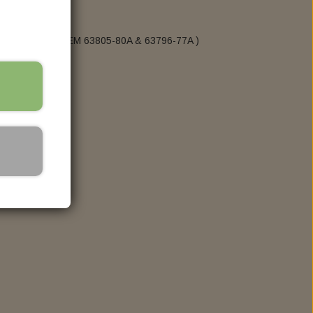
ELECTRIC & LIGHT
1999. Lang filter ( OEM 63805-80A & 63796-77A )
LED TURN SIGNAL
HEADLIGHT
TAILLIGHT
KELLERMANN I.LOAD-IL1 LOAD EQUALIZER
OR
SUSPENSION, SHOCK & FORK TUBE
FRONT SUSPENSION
REAR SUSPENSION
L