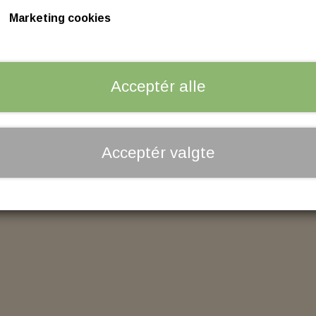
Black, Stock 30 Micron..
Marketing cookies
TYRES
CABLES
Olie filter til FLT & FLHT fra 1980 til 2098. Softail fra 1984 til 
AD FRONT
AVON
GASKABLER
AD REAR
KOBLINGSKABLER
Acceptér alle
Tilføj til kurv
−
+
ASTER
KABELSÆT
OTOR
ALIPER
Acceptér valgte
 PARTS
RY & CLUTCH
HANDLEBAR - GRIP - MIRR
H
HANDLEBAR
, CLUTCH & INSPECTION COVERS
GRIP
LEVERS
INTERNAL THROTTLE CONTRO
INTERNAL CLUTCH CONTROL
MIRRORS