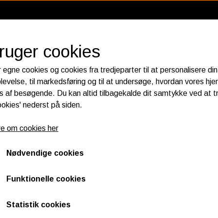
bruger cookies
 egne cookies og cookies fra tredjeparter til at personalisere din
levelse, til markedsføring og til at undersøge, hvordan vores h
 af besøgende. Du kan altid tilbagekalde dit samtykke ved at t
RIER
KATALOGER
HORNES GARAGE CUSTOMPART
ookies' nederst på siden.
 ELECTRICS
FILTER
SPECTR
e om cookies her
LT & FLHT 1980 til 1998, Softail 1984 til 1999.
PLUGS
LUFT FILTER
MOTOR 
LUG WIRE
OIL FILTER
GEAR OL
Nødvendige cookies
SPIN - ON FILTER. FLT & FLH
K&N FILTER CARE SERVICE KIT
PRIMARY
Softail 1984 til 1999.
CRANK­CASE BREATHER FILTERS
FORGAFF
Funktionelle cookies
106,50 DKK
Statistik cookies
Varenummer: 121188